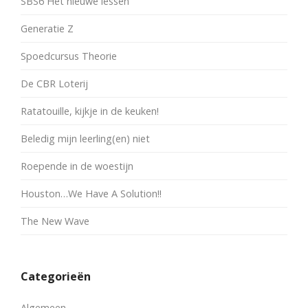
SBS6 Het nieuwe lessen
Generatie Z
Spoedcursus Theorie
De CBR Loterij
Ratatouille, kijkje in de keuken!
Beledig mijn leerling(en) niet
Roepende in de woestijn
Houston…We Have A Solution!!
The New Wave
Categorieën
Algemeen