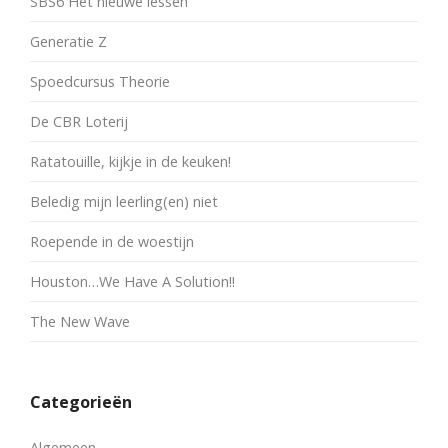
SBS6 Het nieuwe lessen
Generatie Z
Spoedcursus Theorie
De CBR Loterij
Ratatouille, kijkje in de keuken!
Beledig mijn leerling(en) niet
Roepende in de woestijn
Houston…We Have A Solution!!
The New Wave
Categorieën
Algemeen