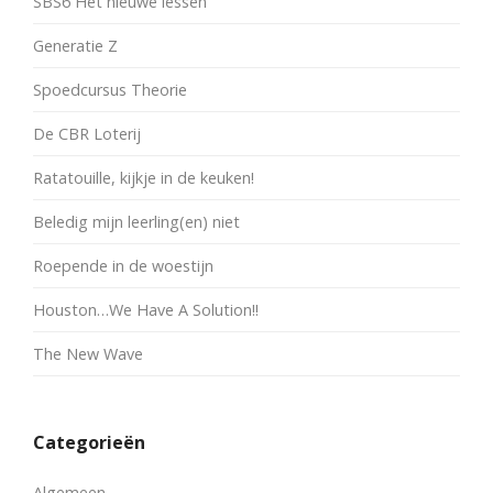
SBS6 Het nieuwe lessen
Generatie Z
Spoedcursus Theorie
De CBR Loterij
Ratatouille, kijkje in de keuken!
Beledig mijn leerling(en) niet
Roepende in de woestijn
Houston…We Have A Solution!!
The New Wave
Categorieën
Algemeen