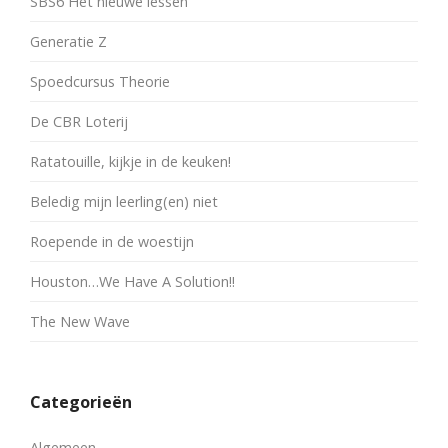
SBS6 Het nieuwe lessen
Generatie Z
Spoedcursus Theorie
De CBR Loterij
Ratatouille, kijkje in de keuken!
Beledig mijn leerling(en) niet
Roepende in de woestijn
Houston…We Have A Solution!!
The New Wave
Categorieën
Algemeen